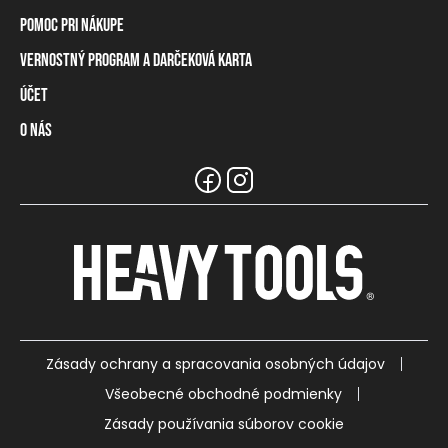
Pomoc pri nákupe
Vernostný program a darčeková karta
Informácie o doručení
Spôsoby platby
Účet
Vernostný program
Vrátenie tovaru a odstúpenie od zmluvy
Darčeková karta
O nás
Prihlásenie / registrácia
Tabuľka rozmerov
Zostatok na vernostnej karte
Naše predajne a distribútori
Značka Heavy Tools
Najčastejšie otázky
Informácie pre predajcov
Zákaznický servis
Tímové oblečenie
Kariéra
Zásady ochrany a spracovania osobných údajov
Všeobecné obchodné podmienky
Zásady používania súborov cookie