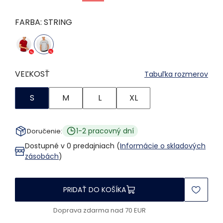
FARBA:
STRING
VEĽKOSŤ
Tabuľka rozmerov
S
M
L
XL
1-2 pracovný dní
Doručenie:
Dostupné v 0 predajniach (
Informácie o skladových
zásobách
)
PRIDAŤ DO KOŠÍKA
Doprava zdarma nad 70 EUR