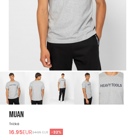
MUAN
Tričká
16.95
EUR
-
32
%
24.95
EUR