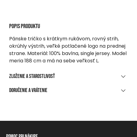
Popis produktu
Pánske tričko s krátkym rukávom, rovný strih,
okrúhly výstrih, veľké potlačené logo na prednej
strane. Materiál: 100% bavlna, single jersey. Model
meria 188 cm a má na sebe veľkosť L.
Zloženie a starostlivosť
MATERIÁLOVÉ ZLOŽENIE
Doručenie a vrátenie
100 % bavlna, jednoduchý džersej
DORUČENIE
ČISTENIE A ÚDRŽBA
Pri nákupe nad 70 EUR
Zadarmo
Pranie max. 30 °C, šetrný program
Na výdajné miesto, do balíkomatu
Nebieliť!
Pomoc pri nákupe