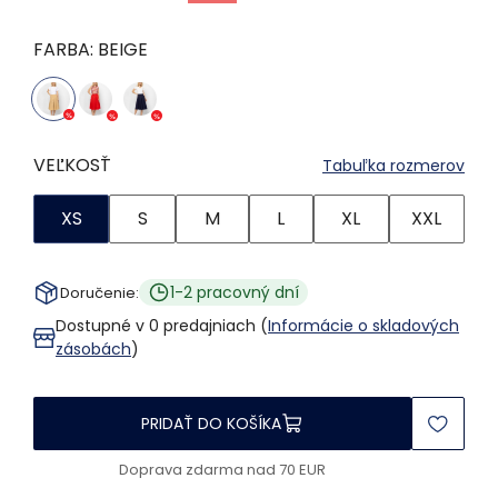
FARBA:
BEIGE
VEĽKOSŤ
Tabuľka rozmerov
XS
S
M
L
XL
XXL
1-2 pracovný dní
Doručenie:
Dostupné v 0 predajniach (
Informácie o skladových
zásobách
)
PRIDAŤ DO KOŠÍKA
Doprava zdarma nad 70 EUR